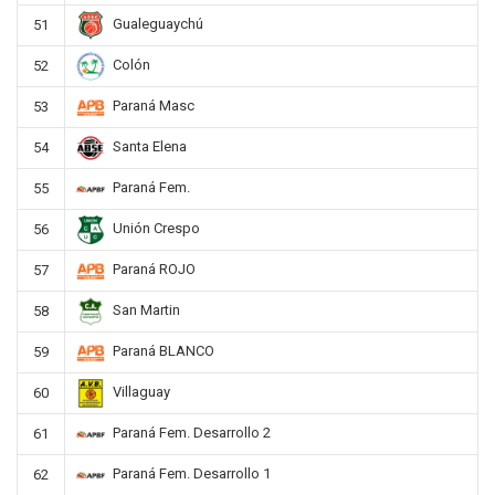
Gualeguaychú
51
Colón
52
Paraná Masc
53
Santa Elena
54
Paraná Fem.
55
Unión Crespo
56
Paraná ROJO
57
San Martin
58
Paraná BLANCO
59
Villaguay
60
Paraná Fem. Desarrollo 2
61
Paraná Fem. Desarrollo 1
62