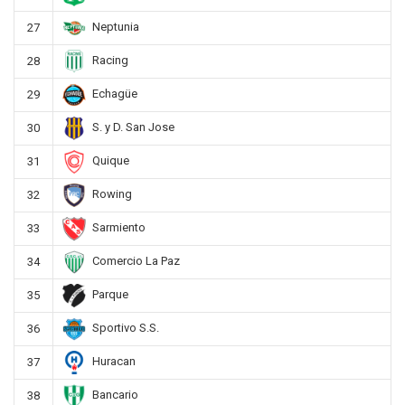
Neptunia
27
Racing
28
Echagüe
29
S. y D. San Jose
30
Quique
31
Rowing
32
Sarmiento
33
Comercio La Paz
34
Parque
35
Sportivo S.S.
36
Huracan
37
Bancario
38