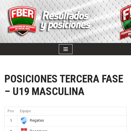
SALTAR
AL
CONTENIDO
POSICIONES TERCERA FASE
– U19 MASCULINA
Pos
Equipo
Regatas
1