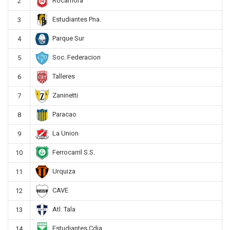
Rocamora
2
Estudiantes Pna.
3
Parque Sur
4
Soc. Federacion
5
Talleres
6
Zaninetti
7
Paracao
8
La Union
9
Ferrocarril S.S.
10
Urquiza
11
CAVE
12
Atl. Tala
13
Estudiantes Cdia.
14