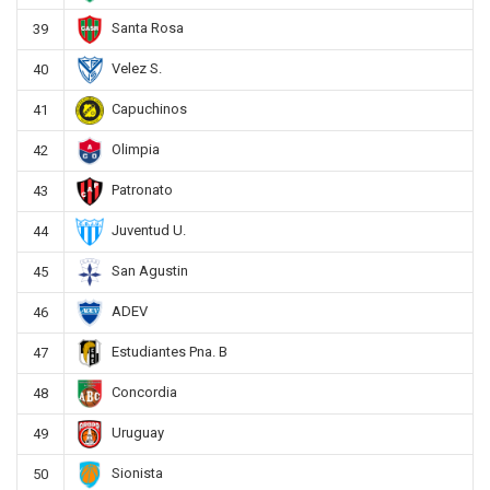
Santa Rosa
39
Velez S.
40
Capuchinos
41
Olimpia
42
Patronato
43
Juventud U.
44
San Agustin
45
ADEV
46
Estudiantes Pna. B
47
Concordia
48
Uruguay
49
Sionista
50