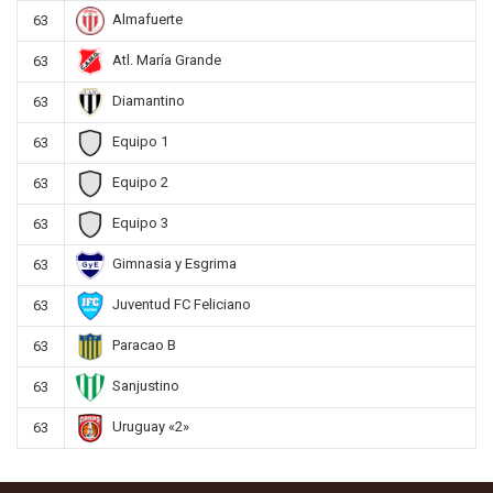
Almafuerte
63
Atl. María Grande
63
Diamantino
63
Equipo 1
63
Equipo 2
63
Equipo 3
63
Gimnasia y Esgrima
63
Juventud FC Feliciano
63
Paracao B
63
Sanjustino
63
Uruguay «2»
63