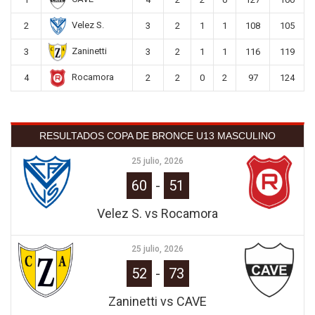
Velez S.
2
3
2
1
1
108
105
Zaninetti
3
3
2
1
1
116
119
Rocamora
4
2
2
0
2
97
124
RESULTADOS COPA DE BRONCE U13 MASCULINO
25 julio, 2026
60
-
51
Velez S. vs Rocamora
25 julio, 2026
52
-
73
Zaninetti vs CAVE