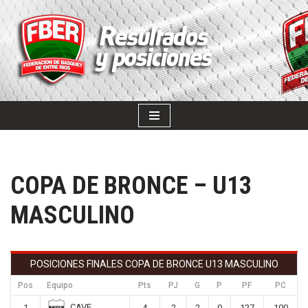
SALTAR
AL
CONTENIDO
COPA DE BRONCE – U13
MASCULINO
POSICIONES FINALES COPA DE BRONCE U13 MASCULINO
Pos
Equipo
Pts
PJ
G
P
PF
PC
CAVE
1
4
2
2
0
127
100