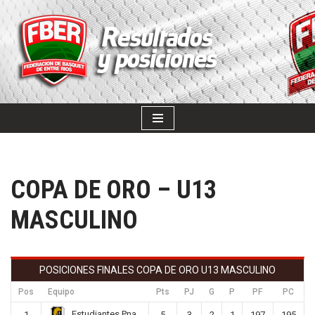
SALTAR
AL
CONTENIDO
COPA DE ORO – U13
MASCULINO
POSICIONES FINALES COPA DE ORO U13 MASCULINO
Pos
Equipo
Pts
PJ
G
P
PF
PC
Estudiantes Pna.
1
5
3
2
1
197
195