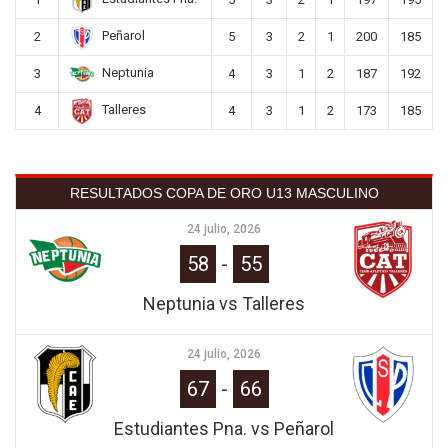
Peñarol
2
5
3
2
1
200
185
Neptunia
3
4
3
1
2
187
192
Talleres
4
4
3
1
2
173
185
RESULTADOS COPA DE ORO U13 MASCULINO
24 julio, 2026
58
-
55
Neptunia vs Talleres
24 julio, 2026
67
-
66
Estudiantes Pna. vs Peñarol