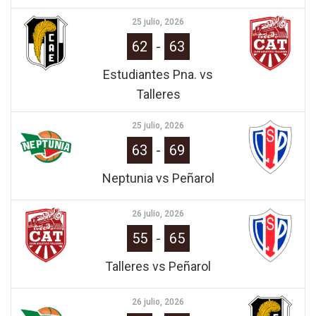
25 julio, 2026
62
-
63
Estudiantes Pna. vs
Talleres
25 julio, 2026
63
-
69
Neptunia vs Peñarol
26 julio, 2026
55
-
65
Talleres vs Peñarol
26 julio, 2026