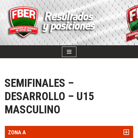
SALTAR
AL
CONTENIDO
SEMIFINALES –
DESARROLLO – U15
MASCULINO
ZONA A