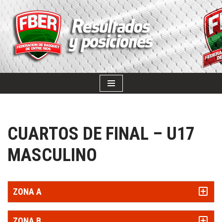
SALTAR
AL
CONTENIDO
CUARTOS DE FINAL – U17
MASCULINO
ZONA A
ZONA B