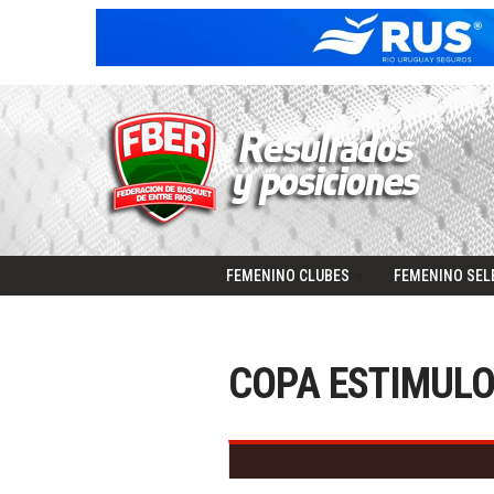
SALTAR
AL
CONTENIDO
FEMENINO CLUBES
FEMENINO SEL
COPA ESTIMULO