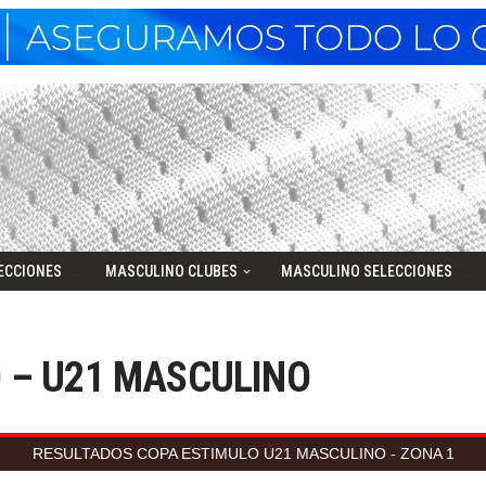
ECCIONES
MASCULINO CLUBES
MASCULINO SELECCIONES
 – U21 MASCULINO
RESULTADOS COPA ESTIMULO U21 MASCULINO - ZONA 1