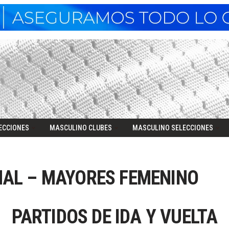
ECCIONES
MASCULINO CLUBES
MASCULINO SELECCIONES
NAL – MAYORES FEMENINO
PARTIDOS DE IDA Y VUELTA